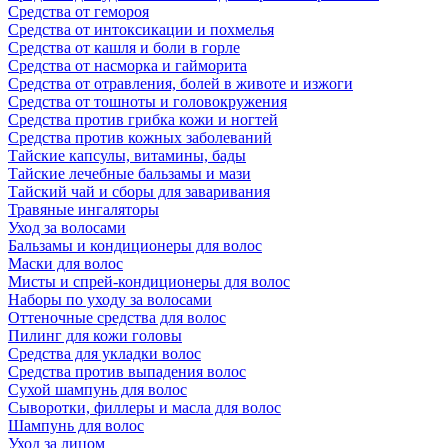
Средства от гемороя
Средства от интоксикации и похмелья
Средства от кашля и боли в горле
Средства от насморка и гайморита
Средства от отравления, болей в животе и изжоги
Средства от тошноты и головокружения
Средства против грибка кожи и ногтей
Средства против кожных заболеваний
Тайские капсулы, витамины, бады
Тайские лечебные бальзамы и мази
Тайский чай и сборы для заваривания
Травяные ингаляторы
Уход за волосами
Бальзамы и кондиционеры для волос
Маски для волос
Мисты и спрей-кондиционеры для волос
Наборы по уходу за волосами
Оттеночные средства для волос
Пилинг для кожи головы
Средства для укладки волос
Средства против выпадения волос
Сухой шампунь для волос
Сыворотки, филлеры и масла для волос
Шампунь для волос
Уход за лицом