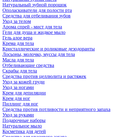
Натуральный зубной порошок
Ополаскиватели для полости рта
Средства для отбеливания зубов
Уход за телом
Арома спрей - мист для тела
Гели для душа и жидкое мыло
Гель алое вера
Крема для тела
Кристаллические и роликовые дезодоранты
Лосьоны, молочко, муссы для тела
Масла для тела
Отбеливающие средства
Скрабы для тела
Средства против целлюлита и растяжек
Уход за кожей груди
Уход за ногами
Крем для депиляции
Крем для ног
Пиллинг для ног
Средства против потливости и неприятного запаха
Уход за руками
Подарочные наборы
Натуральное мыло
Косметика для детей
Средства для красивого загара