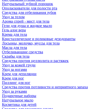
Натуральный зубной порошок
Ополаскиватели для полости рта
Средства для отбеливания зубов
Уход за телом
Арома спрей - мист для тела
Гели для душа и жидкое мыло
Гель алое вера
Крема для тела
Кристаллические и роликовые дезодоранты
Лосьоны, молочко, муссы для тела
Масла для тела
Отбеливающие средства
Скрабы для тела
Средства против целлюлита и растяжек
Уход за кожей груди
Уход за ногами
Крем для депиляции
Крем для ног
Пиллинг для ног
Средства против потливости и неприятного запаха
Уход за руками
Подарочные наборы
Натуральное мыло
Косметика для детей
Средства для красивого загара