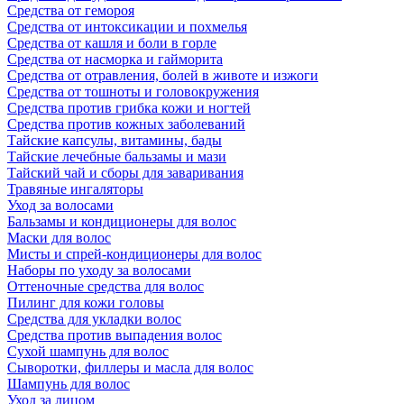
Средства от гемороя
Средства от интоксикации и похмелья
Средства от кашля и боли в горле
Средства от насморка и гайморита
Средства от отравления, болей в животе и изжоги
Средства от тошноты и головокружения
Средства против грибка кожи и ногтей
Средства против кожных заболеваний
Тайские капсулы, витамины, бады
Тайские лечебные бальзамы и мази
Тайский чай и сборы для заваривания
Травяные ингаляторы
Уход за волосами
Бальзамы и кондиционеры для волос
Маски для волос
Мисты и спрей-кондиционеры для волос
Наборы по уходу за волосами
Оттеночные средства для волос
Пилинг для кожи головы
Средства для укладки волос
Средства против выпадения волос
Сухой шампунь для волос
Сыворотки, филлеры и масла для волос
Шампунь для волос
Уход за лицом