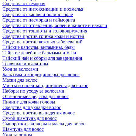
Средства от гемороя
Средства от интоксикации и похмелья
Средства от кашля и боли в горле
Средства от насморка и гайморита
Средства от отравления, болей в животе и изжоги
Средства от тошноты и головокружения
Средства против грибка кожи и ногтей
Средства против кожных заболеваний
Тайские капсулы, витамины, бады
Тайские лечебные бальзамы и мази
Тайский чай и сборы для заваривания
Травяные ингаляторы
Уход за волосами
Бальзамы и кондиционеры для волос
Маски для волос
Мисты и спрей-кондиционеры для волос
Наборы по уходу за волосами
Оттеночные средства для волос
Пилинг для кожи головы
Средства для укладки волос
Средства против выпадения волос
Сухой шампунь для волос
Сыворотки, филлеры и масла для волос
Шампунь для волос
Уход за лицом