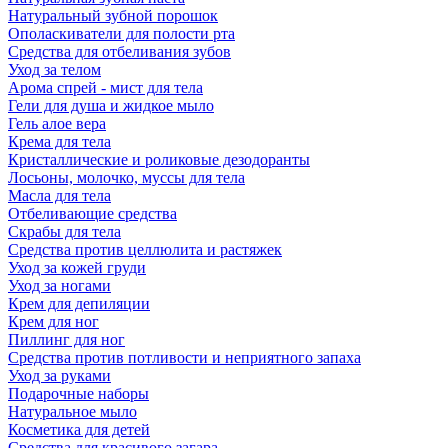
Натуральный зубной порошок
Ополаскиватели для полости рта
Средства для отбеливания зубов
Уход за телом
Арома спрей - мист для тела
Гели для душа и жидкое мыло
Гель алое вера
Крема для тела
Кристаллические и роликовые дезодоранты
Лосьоны, молочко, муссы для тела
Масла для тела
Отбеливающие средства
Скрабы для тела
Средства против целлюлита и растяжек
Уход за кожей груди
Уход за ногами
Крем для депиляции
Крем для ног
Пиллинг для ног
Средства против потливости и неприятного запаха
Уход за руками
Подарочные наборы
Натуральное мыло
Косметика для детей
Средства для красивого загара