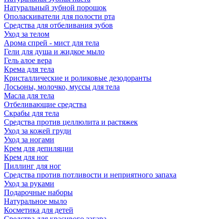
Натуральный зубной порошок
Ополаскиватели для полости рта
Средства для отбеливания зубов
Уход за телом
Арома спрей - мист для тела
Гели для душа и жидкое мыло
Гель алое вера
Крема для тела
Кристаллические и роликовые дезодоранты
Лосьоны, молочко, муссы для тела
Масла для тела
Отбеливающие средства
Скрабы для тела
Средства против целлюлита и растяжек
Уход за кожей груди
Уход за ногами
Крем для депиляции
Крем для ног
Пиллинг для ног
Средства против потливости и неприятного запаха
Уход за руками
Подарочные наборы
Натуральное мыло
Косметика для детей
Средства для красивого загара