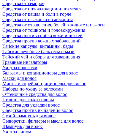
Средства от гемороя
Средства от интоксикации и похмелья
Средства от кашля и боли в горле
Средства от насморка и гайморита
Средства от отравления, болей в животе и изжоги
Средства от тошноты и головокружения
Средства против грибка кожи и ногтей
Средства против кожных заболеваний
Тайские капсулы, витамины, бады
Тайские лечебные бальзамы и мази
Тайский чай и сборы для заваривания
Травяные ингаляторы
Уход за волосами
Бальзамы и кондиционеры для волос
Маски для волос
Мисты и спрей-кондиционеры для волос
Наборы по уходу за волосами
Оттеночные средства для волос
Пилинг для кожи головы
Средства для укладки волос
Средства против выпадения волос
Сухой шампунь для волос
Сыворотки, филлеры и масла для волос
Шампунь для волос
Уход за лицом