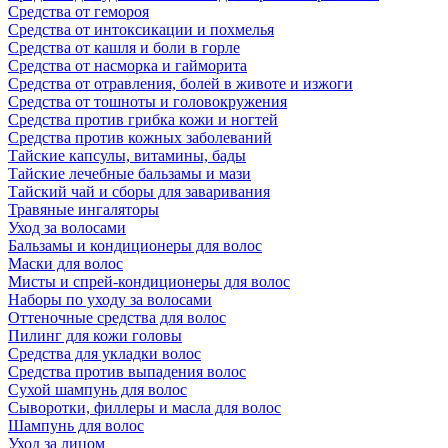
Средства от гемороя
Средства от интоксикации и похмелья
Средства от кашля и боли в горле
Средства от насморка и гайморита
Средства от отравления, болей в животе и изжоги
Средства от тошноты и головокружения
Средства против грибка кожи и ногтей
Средства против кожных заболеваний
Тайские капсулы, витамины, бады
Тайские лечебные бальзамы и мази
Тайский чай и сборы для заваривания
Травяные ингаляторы
Уход за волосами
Бальзамы и кондиционеры для волос
Маски для волос
Мисты и спрей-кондиционеры для волос
Наборы по уходу за волосами
Оттеночные средства для волос
Пилинг для кожи головы
Средства для укладки волос
Средства против выпадения волос
Сухой шампунь для волос
Сыворотки, филлеры и масла для волос
Шампунь для волос
Уход за лицом