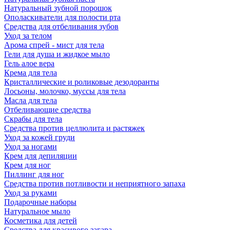
Натуральный зубной порошок
Ополаскиватели для полости рта
Средства для отбеливания зубов
Уход за телом
Арома спрей - мист для тела
Гели для душа и жидкое мыло
Гель алое вера
Крема для тела
Кристаллические и роликовые дезодоранты
Лосьоны, молочко, муссы для тела
Масла для тела
Отбеливающие средства
Скрабы для тела
Средства против целлюлита и растяжек
Уход за кожей груди
Уход за ногами
Крем для депиляции
Крем для ног
Пиллинг для ног
Средства против потливости и неприятного запаха
Уход за руками
Подарочные наборы
Натуральное мыло
Косметика для детей
Средства для красивого загара