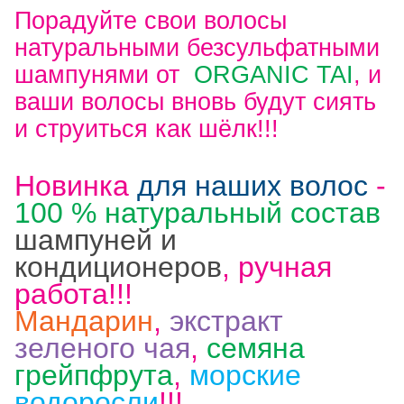
Порадуйте свои волосы
натуральными безсульфатными
шампунями от
ORGANIC TAI
, и
ваши волосы вновь будут сиять
и струиться как шёлк!!!
Новинка
для наших волос
-
100 % натуральный состав
шампуней и
кондиционеров
, ручная
работа!!!
Мандарин
,
экстракт
зеленого чая
,
семяна
грейпфрута
,
морские
водоросли
!!!