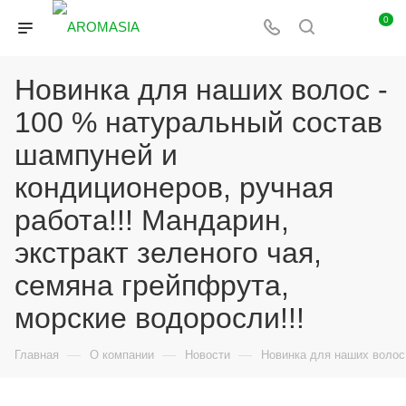
0
Новинка для наших волос -
100 % натуральный состав
шампуней и
кондиционеров, ручная
работа!!! Мандарин,
экстракт зеленого чая,
семяна грейпфрута,
морские водоросли!!!
—
—
—
Главная
О компании
Новости
Новинка для наших волос 