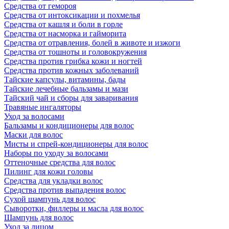
Средства от гемороя
Средства от интоксикации и похмелья
Средства от кашля и боли в горле
Средства от насморка и гайморита
Средства от отравления, болей в животе и изжоги
Средства от тошноты и головокружения
Средства против грибка кожи и ногтей
Средства против кожных заболеваний
Тайские капсулы, витамины, бады
Тайские лечебные бальзамы и мази
Тайский чай и сборы для заваривания
Травяные ингаляторы
Уход за волосами
Бальзамы и кондиционеры для волос
Маски для волос
Мисты и спрей-кондиционеры для волос
Наборы по уходу за волосами
Оттеночные средства для волос
Пилинг для кожи головы
Средства для укладки волос
Средства против выпадения волос
Сухой шампунь для волос
Сыворотки, филлеры и масла для волос
Шампунь для волос
Уход за лицом