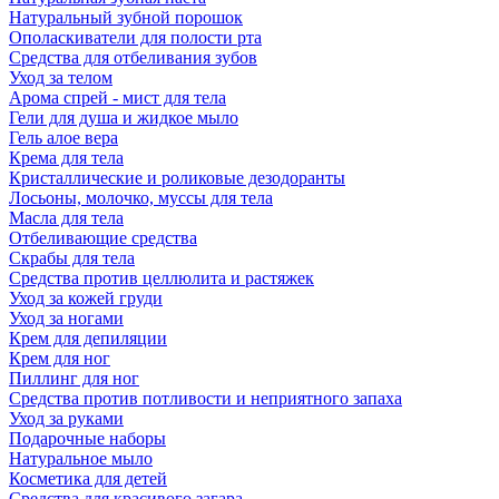
Натуральный зубной порошок
Ополаскиватели для полости рта
Средства для отбеливания зубов
Уход за телом
Арома спрей - мист для тела
Гели для душа и жидкое мыло
Гель алое вера
Крема для тела
Кристаллические и роликовые дезодоранты
Лосьоны, молочко, муссы для тела
Масла для тела
Отбеливающие средства
Скрабы для тела
Средства против целлюлита и растяжек
Уход за кожей груди
Уход за ногами
Крем для депиляции
Крем для ног
Пиллинг для ног
Средства против потливости и неприятного запаха
Уход за руками
Подарочные наборы
Натуральное мыло
Косметика для детей
Средства для красивого загара