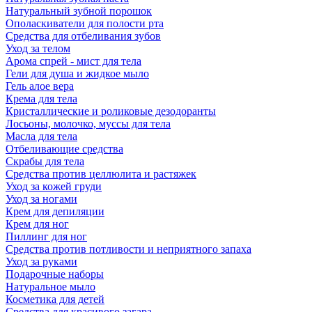
Натуральный зубной порошок
Ополаскиватели для полости рта
Средства для отбеливания зубов
Уход за телом
Арома спрей - мист для тела
Гели для душа и жидкое мыло
Гель алое вера
Крема для тела
Кристаллические и роликовые дезодоранты
Лосьоны, молочко, муссы для тела
Масла для тела
Отбеливающие средства
Скрабы для тела
Средства против целлюлита и растяжек
Уход за кожей груди
Уход за ногами
Крем для депиляции
Крем для ног
Пиллинг для ног
Средства против потливости и неприятного запаха
Уход за руками
Подарочные наборы
Натуральное мыло
Косметика для детей
Средства для красивого загара