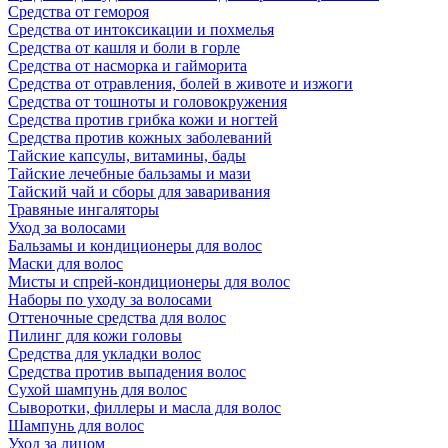
Средства от гемороя
Средства от интоксикации и похмелья
Средства от кашля и боли в горле
Средства от насморка и гайморита
Средства от отравления, болей в животе и изжоги
Средства от тошноты и головокружения
Средства против грибка кожи и ногтей
Средства против кожных заболеваний
Тайские капсулы, витамины, бады
Тайские лечебные бальзамы и мази
Тайский чай и сборы для заваривания
Травяные ингаляторы
Уход за волосами
Бальзамы и кондиционеры для волос
Маски для волос
Мисты и спрей-кондиционеры для волос
Наборы по уходу за волосами
Оттеночные средства для волос
Пилинг для кожи головы
Средства для укладки волос
Средства против выпадения волос
Сухой шампунь для волос
Сыворотки, филлеры и масла для волос
Шампунь для волос
Уход за лицом