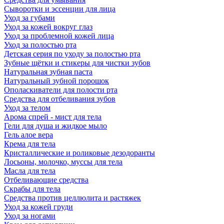
Сыворотки и эссенции для лица
Уход за губами
Уход за кожей вокруг глаз
Уход за проблемной кожей лица
Уход за полостью рта
Детская серия по уходу за полостью рта
Зубные щётки и стикеры для чистки зубов
Натуральная зубная паста
Натуральный зубной порошок
Ополаскиватели для полости рта
Средства для отбеливания зубов
Уход за телом
Арома спрей - мист для тела
Гели для душа и жидкое мыло
Гель алое вера
Крема для тела
Кристаллические и роликовые дезодоранты
Лосьоны, молочко, муссы для тела
Масла для тела
Отбеливающие средства
Скрабы для тела
Средства против целлюлита и растяжек
Уход за кожей груди
Уход за ногами