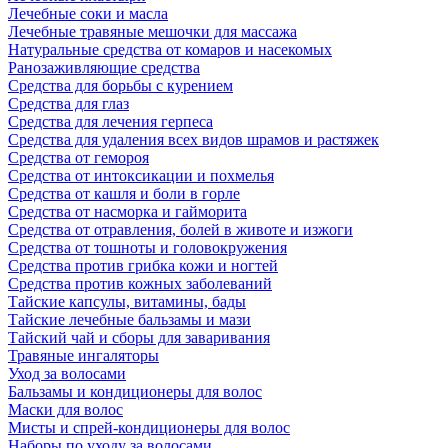
Лечебные соки и масла
Лечебные травяные мешочки для массажа
Натуральные средства от комаров и насекомых
Ранозаживляющие средства
Средства для борьбы с курением
Средства для глаз
Средства для лечения герпеса
Средства для удаления всех видов шрамов и растяжек
Средства от гемороя
Средства от интоксикации и похмелья
Средства от кашля и боли в горле
Средства от насморка и гайморита
Средства от отравления, болей в животе и изжоги
Средства от тошноты и головокружения
Средства против грибка кожи и ногтей
Средства против кожных заболеваний
Тайские капсулы, витамины, бады
Тайские лечебные бальзамы и мази
Тайский чай и сборы для заваривания
Травяные ингаляторы
Уход за волосами
Бальзамы и кондиционеры для волос
Маски для волос
Мисты и спрей-кондиционеры для волос
Наборы по уходу за волосами