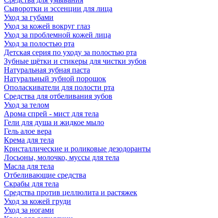
Сыворотки и эссенции для лица
Уход за губами
Уход за кожей вокруг глаз
Уход за проблемной кожей лица
Уход за полостью рта
Детская серия по уходу за полостью рта
Зубные щётки и стикеры для чистки зубов
Натуральная зубная паста
Натуральный зубной порошок
Ополаскиватели для полости рта
Средства для отбеливания зубов
Уход за телом
Арома спрей - мист для тела
Гели для душа и жидкое мыло
Гель алое вера
Крема для тела
Кристаллические и роликовые дезодоранты
Лосьоны, молочко, муссы для тела
Масла для тела
Отбеливающие средства
Скрабы для тела
Средства против целлюлита и растяжек
Уход за кожей груди
Уход за ногами