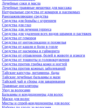
Лечебные соки и масла
Лечебные травяные мешочки для массажа
Натуральные средства от комаров и насекомых
Ранозаживляющие средства
Средства для борьбы с курением
Средства для глаз
Средства для лечения герпеса
Средства для удаления всех видов шрамов и растяжек
Средства от гемороя
Средства от интоксикации и похмелья
Средства от кашля и боли в горле
Средства от насморка и гайморита
Средства от отравления, болей в животе и изжоги
Средства от тошноты и головокружения
Средства против грибка кожи и ногтей
Средства против кожных заболеваний
Тайские капсулы, витамины, бады
Тайские лечебные бальзамы и мази
Тайский чай и сборы для заваривания
Травяные ингаляторы
Уход за волосами
Бальзамы и кондиционеры для волос
Маски для волос
Мисты и спрей-кондиционеры для волос
Наборы по уходу за волосами