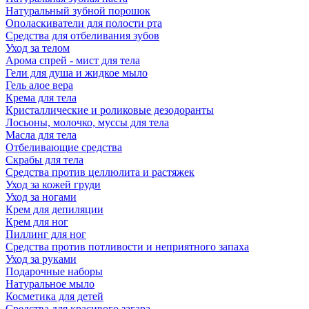
Натуральный зубной порошок
Ополаскиватели для полости рта
Средства для отбеливания зубов
Уход за телом
Арома спрей - мист для тела
Гели для душа и жидкое мыло
Гель алое вера
Крема для тела
Кристаллические и роликовые дезодоранты
Лосьоны, молочко, муссы для тела
Масла для тела
Отбеливающие средства
Скрабы для тела
Средства против целлюлита и растяжек
Уход за кожей груди
Уход за ногами
Крем для депиляции
Крем для ног
Пиллинг для ног
Средства против потливости и неприятного запаха
Уход за руками
Подарочные наборы
Натуральное мыло
Косметика для детей
Средства для красивого загара