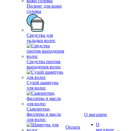
Пилинг для кожи
головы
Средства для
укладки волос
Средства против
выпадения волос
Сухой шампунь
для волос
О магазине
О
Оплата
магазине
и
Конта
Новости
Сыворотки,
доставка
Отзывы
филлеры и масла
Контакты
для волос