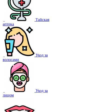
Тайская
аптека
Уход за
волосами
Уход за
лицом