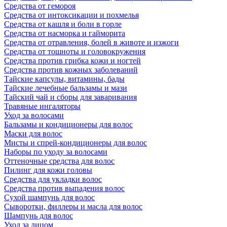
Средства от гемороя
Средства от интоксикации и похмелья
Средства от кашля и боли в горле
Средства от насморка и гайморита
Средства от отравления, болей в животе и изжоги
Средства от тошноты и головокружения
Средства против грибка кожи и ногтей
Средства против кожных заболеваний
Тайские капсулы, витамины, бады
Тайские лечебные бальзамы и мази
Тайский чай и сборы для заваривания
Травяные ингаляторы
Уход за волосами
Бальзамы и кондиционеры для волос
Маски для волос
Мисты и спрей-кондиционеры для волос
Наборы по уходу за волосами
Оттеночные средства для волос
Пилинг для кожи головы
Средства для укладки волос
Средства против выпадения волос
Сухой шампунь для волос
Сыворотки, филлеры и масла для волос
Шампунь для волос
Уход за лицом