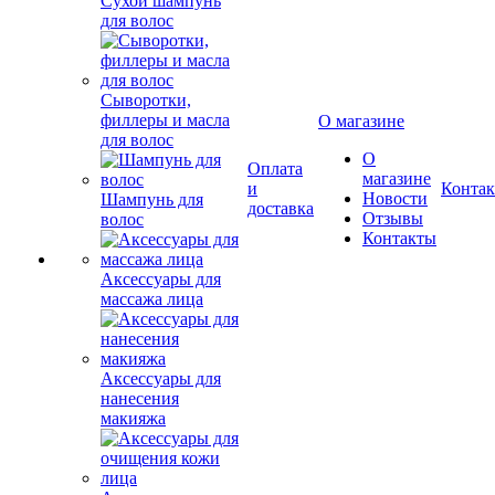
Сухой шампунь
для волос
Сыворотки,
филлеры и масла
О магазине
для волос
О
Оплата
магазине
и
Конта
Новости
Шампунь для
доставка
Отзывы
волос
Контакты
Аксессуары для
массажа лица
Аксессуары для
нанесения
макияжа