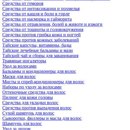
Средства от гемороя
Средства от интоксикации и похмелья
Средства от кашля и боли в горле
Средства от насморка и гайморита
Средства от отравления, болей в животе и изжоги
Средства от тошноты и головокружения
Средства против грибка кожи и ногтей
Средства против кожных заболеваний
Тайские капсулы, витамины, бады
Тайские лечебные бальзамы и мази
Тайский чай и сборы для заваривания
Травяные ингаляторы
Уход за волосами
Бальзамы и кондиционеры для волос
Маски для волос
Мисты и спрей-кондиционеры для волос
Наборы по уходу за волосами
Оттеночные средства для волос
Пилинг для кожи головы
Средства для укладки волос
Средства против выпадения волос
Сухой шампунь для волос
Сыворотки, филлеры и масла для волос
Шампунь для волос
Уход за лицом