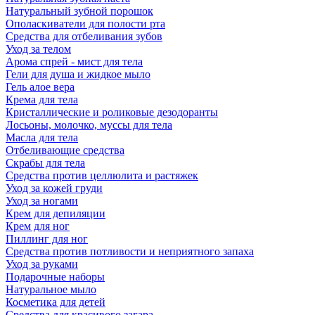
Натуральный зубной порошок
Ополаскиватели для полости рта
Средства для отбеливания зубов
Уход за телом
Арома спрей - мист для тела
Гели для душа и жидкое мыло
Гель алое вера
Крема для тела
Кристаллические и роликовые дезодоранты
Лосьоны, молочко, муссы для тела
Масла для тела
Отбеливающие средства
Скрабы для тела
Средства против целлюлита и растяжек
Уход за кожей груди
Уход за ногами
Крем для депиляции
Крем для ног
Пиллинг для ног
Средства против потливости и неприятного запаха
Уход за руками
Подарочные наборы
Натуральное мыло
Косметика для детей
Средства для красивого загара