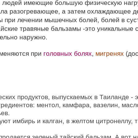
и людей имеющие большую физическую нагру
ла разогревающее, а затем охлаждающее де
 при лечении мышечных болей, болей в суст
айские травяные бальзамы -это уникальные с
ельно наружно.
меняются при
головных болях
,
мигренях
(до
ских продуктов, выпускаемых в Таиланде - 
редиентов: ментол, камфара, вазелин, масло
ев.
ют имбирь и калган, в желтом цитронеллу, т
 продается зеленый тайский бальзам. А вот 