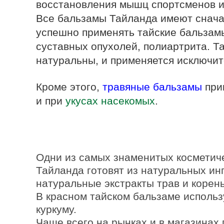
восстановления мышц спортсменов 
Все бальзамы Тайланда имеют снача
успешно применять тайские бальзамы
суставных опухолей, полиартрита. Т
натуральны, и применяется исключит
Кроме этого,
травяные бальзамы
при
и при
укусах насекомых
.
Одни из самых знаменитых косметиче
Тайланда готовят из натуральных инг
натуральные экстракты трав и корень
В красном тайском бальзаме использу
куркуму.
Чаще всего на рынках и в магазинах