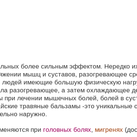
альных более сильным эффектом. Нередко их
тяжении мышц и суставов, разогревающее ср
и людей имеющие большую физическую нагру
ла разогревающее, а затем охлаждающее де
 при лечении мышечных болей, болей в суст
айские травяные бальзамы -это уникальные с
ельно наружно.
меняются при
головных болях
,
мигренях
(до