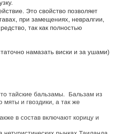
зку.
йствие. Это свойство позволяет
авах, при замещениях, невралгии,
редство, так как полностью
статочно намазать виски и за ушами)
это
тайские бальзамы
. Бальзам из
 мяты и гвоздики, а так же
акже в состав включают корицу и
на нетуристических рынках Таиланда