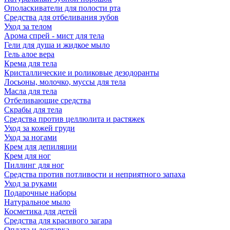
Ополаскиватели для полости рта
Средства для отбеливания зубов
Уход за телом
Арома спрей - мист для тела
Гели для душа и жидкое мыло
Гель алое вера
Крема для тела
Кристаллические и роликовые дезодоранты
Лосьоны, молочко, муссы для тела
Масла для тела
Отбеливающие средства
Скрабы для тела
Средства против целлюлита и растяжек
Уход за кожей груди
Уход за ногами
Крем для депиляции
Крем для ног
Пиллинг для ног
Средства против потливости и неприятного запаха
Уход за руками
Подарочные наборы
Натуральное мыло
Косметика для детей
Средства для красивого загара
Оплата и доставка