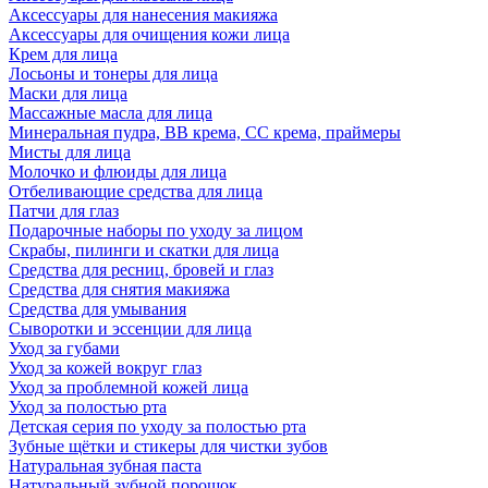
Аксессуары для нанесения макияжа
Аксессуары для очищения кожи лица
Крем для лица
Лосьоны и тонеры для лица
Маски для лица
Массажные масла для лица
Минеральная пудра, BB крема, СС крема, праймеры
Мисты для лица
Молочко и флюиды для лица
Отбеливающие средства для лица
Патчи для глаз
Подарочные наборы по уходу за лицом
Скрабы, пилинги и скатки для лица
Средства для ресниц, бровей и глаз
Средства для снятия макияжа
Средства для умывания
Сыворотки и эссенции для лица
Уход за губами
Уход за кожей вокруг глаз
Уход за проблемной кожей лица
Уход за полостью рта
Детская серия по уходу за полостью рта
Зубные щётки и стикеры для чистки зубов
Натуральная зубная паста
Натуральный зубной порошок