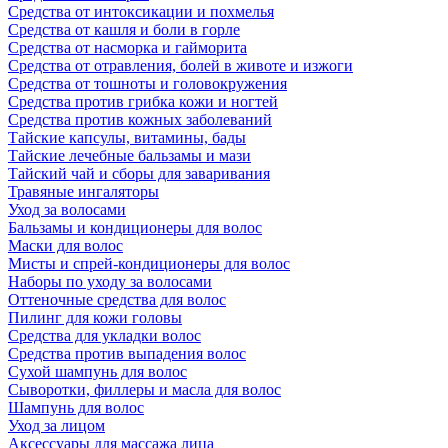
Средства от интоксикации и похмелья
Средства от кашля и боли в горле
Средства от насморка и гайморита
Средства от отравления, болей в животе и изжоги
Средства от тошноты и головокружения
Средства против грибка кожи и ногтей
Средства против кожных заболеваний
Тайские капсулы, витамины, бады
Тайские лечебные бальзамы и мази
Тайский чай и сборы для заваривания
Травяные ингаляторы
Уход за волосами
Бальзамы и кондиционеры для волос
Маски для волос
Мисты и спрей-кондиционеры для волос
Наборы по уходу за волосами
Оттеночные средства для волос
Пилинг для кожи головы
Средства для укладки волос
Средства против выпадения волос
Сухой шампунь для волос
Сыворотки, филлеры и масла для волос
Шампунь для волос
Уход за лицом
Аксессуары для массажа лица