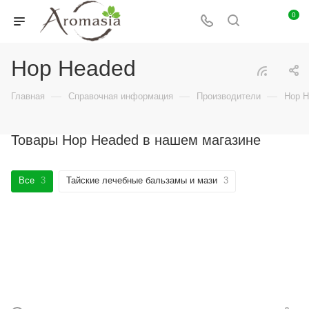
0
Hop Headed
—
—
—
Главная
Справочная информация
Производители
Hop H
Товары Hop Headed в нашем магазине
Все
3
Тайские лечебные бальзамы и мази
3